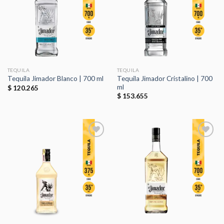
lista de
lista de
deseos
deseos
TEQUILA
TEQUILA
Tequila Jimador Cristalino | 700
Tequila Jimador Blanco | 700 ml
ml
$
120.265
$
153.655
Añadir
Añadir
a la
a la
lista de
lista de
deseos
deseos