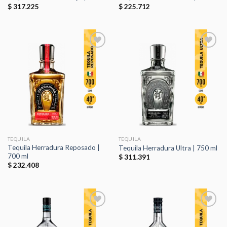
$
317.225
$
225.712
Añadir
Añadir
a la
a la
lista de
lista de
deseos
deseos
TEQUILA
TEQUILA
Tequila Herradura Reposado |
Tequila Herradura Ultra | 750 ml
700 ml
$
311.391
$
232.408
Añadir
Añadir
a la
a la