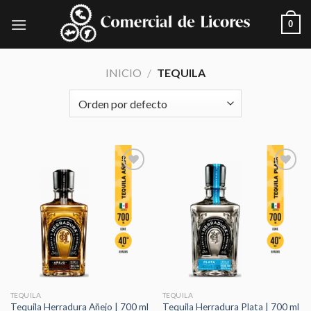
Skip
0
to
content
INICIO
/
TEQUILA
Añadir
Añadir
a la
a la
lista de
lista de
deseos
deseos
TEQUILA
TEQUILA
Tequila Herradura Añejo | 700 ml
Tequila Herradura Plata | 700 ml