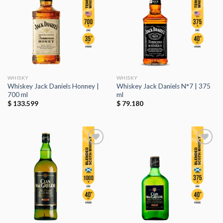
a la
a la
lista de
lista de
deseos
deseos
WHISKY
WHISKY
Whiskey Jack Daniels Honney |
Whiskey Jack Daniels N°7 | 375
700 ml
ml
$
133.599
$
79.180
Añadir
Añadir
a la
a la
lista de
lista de
deseos
deseos