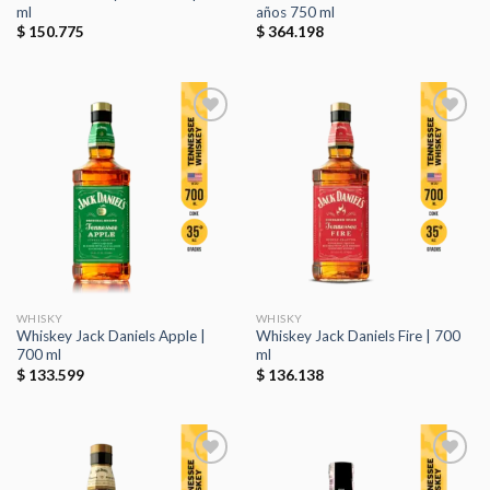
ml
años 750 ml
$
150.775
$
364.198
Añadir
Añadir
a la
a la
lista de
lista de
deseos
deseos
WHISKY
WHISKY
Whiskey Jack Daniels Apple |
Whiskey Jack Daniels Fire | 700
700 ml
ml
$
133.599
$
136.138
Añadir
Añadir