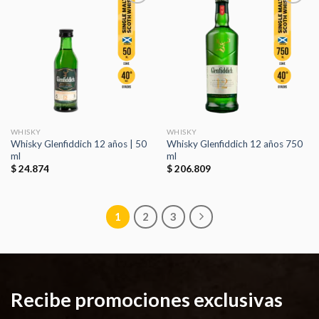
Añadir
Añadir
a la
a la
lista de
lista de
deseos
deseos
WHISKY
WHISKY
Whisky Glenfiddich 12 años | 50
Whisky Glenfiddich 12 años 750
ml
ml
$
24.874
$
206.809
1
2
3
Recibe promociones exclusivas