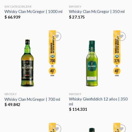
SIN CATEGORIZAR
WHISKY
Whisky Clan McGregor | 1000 ml
Whisky Clan McGregor | 350 ml
$
66.939
$
27.175
Añadir
Añadir
a la
a la
lista de
lista de
deseos
deseos
WHISKY
WHISKY
Whisky Glenfiddich 12 años | 350
Whisky Clan McGregor | 700 ml
ml
$
49.842
$
114.331