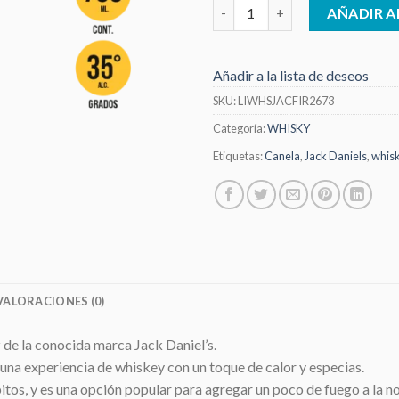
Whiskey Jack Daniels Fire | 700
AÑADIR A
Añadir a la lista de deseos
SKU:
LIWHSJACFIR2673
Categoría:
WHISKY
Etiquetas:
Canela
,
Jack Daniels
,
whis
VALORACIONES (0)
 de la conocida marca Jack Daniel’s.
una experiencia de whiskey con un toque de calor y especias.
pitos, y es una opción popular para agregar un poco de fuego a la n