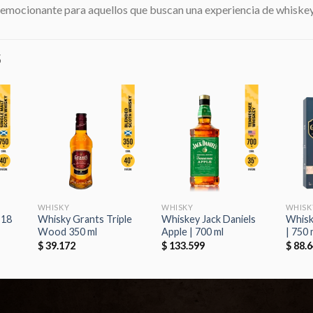
n emocionante para aquellos que buscan una experiencia de whiskey
S
dir
Añadir
Añadir
la
a la
a la
a de
lista de
lista de
eos
deseos
deseos
WHISKY
WHISKY
WHISK
 18
Whisky Grants Triple
Whiskey Jack Daniels
Whisk
Wood 350 ml
Apple | 700 ml
| 750 
$
39.172
$
133.599
$
88.6