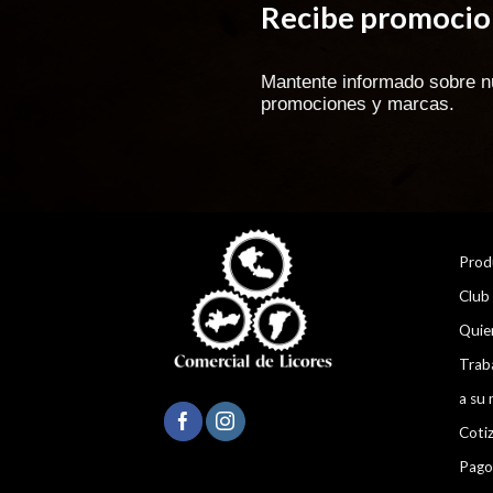
Recibe promocion
Mantente informado sobre n
promociones y marcas.
Prod
Club
Quie
Trab
a su 
Coti
Pago