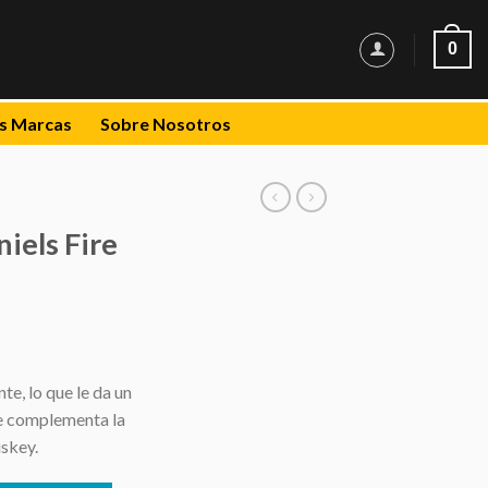
0
s Marcas
Sobre Nosotros
iels Fire
te, lo que le da un
e complementa la
iskey.