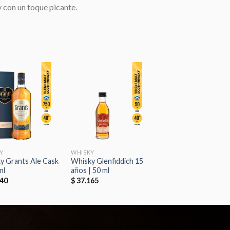
 con un toque picante.
Añadir
Añadir
a la
a la
lista de
lista de
deseos
deseos
Y
WHISKY
y Grants Ale Cask
Whisky Glenfiddich 15
ml
años | 50 ml
40
$
37.165