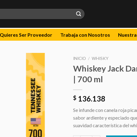
Quieres Ser Proveedor
Trabaja con Nosotros
Nuestra
INICIO
/
WHISKY
Whiskey Jack Dan
Añadir
| 700 ml
a la
lista de
deseos
136.138
$
Se infunde con canela roja pican
sabor ardiente y especiado qu
suavidad característica del wh