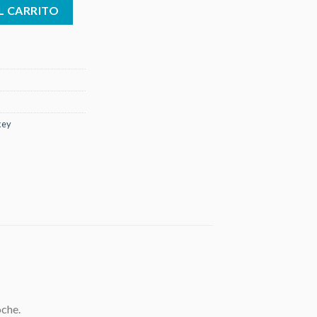
 ml cantidad
L CARRITO
key
oche.