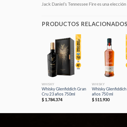
Jack Daniel’s Tennessee Fire es una elecció
PRODUCTOS RELACIONADO
Añadir
Añadir
Aña
a la
a la
a 
lista de
lista de
list
deseos
deseos
des
KY
WHISKY
WHISKY
ky Glenfiddich 18
Whisky Glenfiddich Gran
Whisky Glenfiddich
 | 50 ml
Cru 23 años 750ml
años 750 ml
.074
$
1.784.374
$
511.930