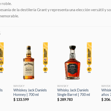
y roble.
sanía de la destilería Grant y representa una elección versátil y 
 memorable.
S
dir
Añadir
Añadir
la
a la
a la
a de
lista de
lista de
eos
deseos
deseos
WHISKY
WHISKY
WHISK
ls
Whiskey Jack Daniels
Whisky Jack Daniels
Whisk
Honney | 700 ml
Single Barrel | 700 ml
años 
$
133.599
$
289.783
$
206.