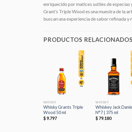
enriquecido por matices sutiles de especias 
Grant’s Triple Wood es una muestra de la arte
buscan una experiencia de sabor refinada y
PRODUCTOS RELACIONADO
Añadir
Añadir
Aña
a la
a la
a 
lista de
lista de
list
deseos
deseos
des
KY
WHISKY
WHISKY
ky Glenfiddich 18
Whisky Grants Triple
Whiskey Jack Danie
 | 50 ml
Wood 50 ml
N°7 | 375 ml
.074
$
9.797
$
79.180