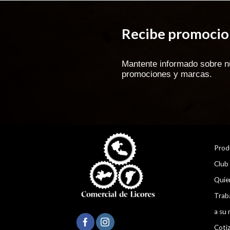
Recibe promocion
Mantente informado sobre n
promociones y marcas.
Prod
Club
Quie
Trab
a su 
Coti