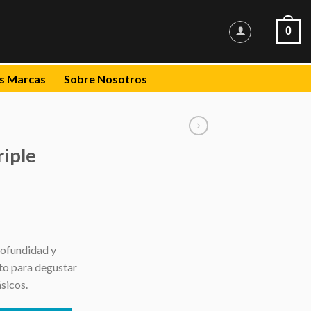
0
s Marcas
Sobre Nosotros
iple
rofundidad y
cto para degustar
ásicos.