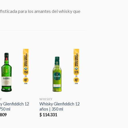
sofisticada para los amantes del whisky que
Añadir
Añadir
a la
a la
lista de
lista de
deseos
deseos
Y
WHISKY
y Glenfiddich 12
Whisky Glenfiddich 12
750 ml
años | 350 ml
809
$
114.331