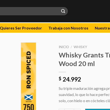
Quieres Ser Proveedor
Trabaja con Nosotros
Nuestra
INICIO
/
WHISKY
Whisky Grants Tr
Añadir
Wood 20 ml
a la
lista de
deseos
24.992
$
Su triple maduración agrega p
suavidad, lo que lo hace perfe
solo, con hielo o en cócteles cl