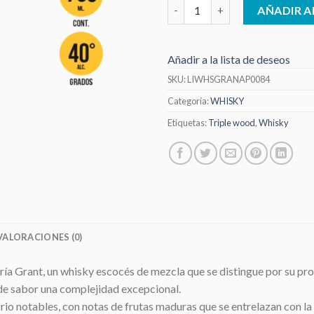
Whisky Grants Triple Wood 20
AÑADIR A
Añadir a la lista de deseos
SKU:
LIWHSGRANAP0084
Categoría:
WHISKY
Etiquetas:
Triple wood
,
Whisky
VALORACIONES (0)
ería Grant, un whisky escocés de mezcla que se distingue por su pr
l de sabor una complejidad excepcional.
io notables, con notas de frutas maduras que se entrelazan con la d