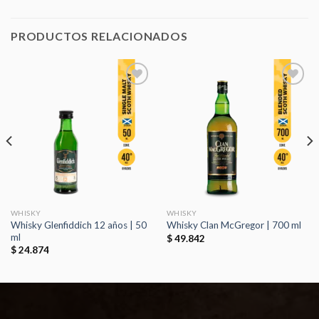
PRODUCTOS RELACIONADOS
Añadir
Añadir
a la
a la
lista de
lista de
deseos
deseos
WHISKY
WHISKY
Whisky Glenfiddich 12 años | 50
Whisky Clan McGregor | 700 ml
ml
$
49.842
$
24.874