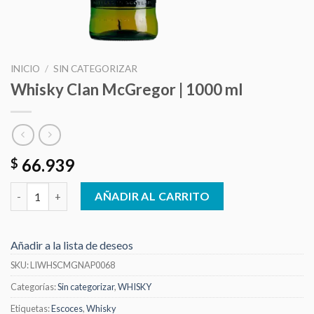
INICIO
/
SIN CATEGORIZAR
Whisky Clan McGregor | 1000 ml
66.939
$
Whisky Clan McGregor | 1000 ml cantidad
AÑADIR AL CARRITO
Añadir a la lista de deseos
SKU:
LIWHSCMGNAP0068
Categorías:
Sin categorizar
,
WHISKY
Etiquetas:
Escoces
,
Whisky