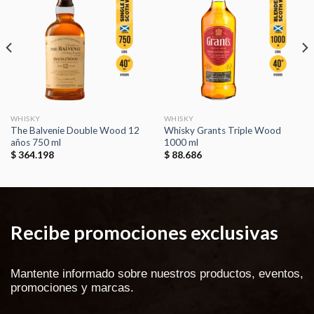
Añadir
Añadir
a la
a la
lista de
lista de
deseos
deseos
WHISKY
WHISKY
The Balvenie Double Wood 12
Whisky Grants Triple Wood
años 750 ml
1000 ml
$
364.198
$
88.686
Recibe promociones exclusivas
Mantente informado sobre nuestros productos, eventos,
promociones y marcas.