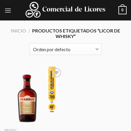
Skip
0
to
content
INICIO
/
PRODUCTOS ETIQUETADOS “LICOR DE
WHISKY”
Añadir
a la
lista de
deseos
WHISKY