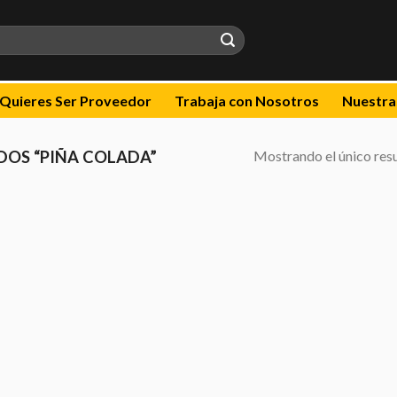
Quieres Ser Proveedor
Trabaja con Nosotros
Nuestra
Mostrando el único res
OS “PIÑA COLADA”
dir
la
a de
eos