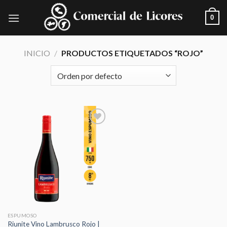
Skip
0
to
content
INICIO
/
PRODUCTOS ETIQUETADOS “ROJO”
Añadir
a la
lista de
deseos
ESPUMOSO
Riunite Vino Lambrusco Rojo |