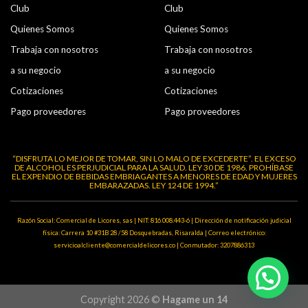
Club
Club
Quienes Somos
Quienes Somos
Trabaja con nosotros
Trabaja con nosotros
a su negocio
a su negocio
Cotizaciones
Cotizaciones
Pago proveedores
Pago proveedores
“DISFRUTA LO MEJOR DE TOMAR, SIN LO MALO DE EXCEDERTE”. EL EXCESO
DE ALCOHOL ES PERJUDICIAL PARA LA SALUD. LEY 30 DE 1986. PROHÍBASE
EL EXPENDIO DE BEBIDAS EMBRIAGANTES A MENORES DE EDAD Y MUJERES
EMBARAZADAS. LEY 124 DE 1994.”
Razón Social: Comercial de Licores, sas | NIT: 816.008.443-6 | Dirección de notificación judicial
física: Carrera 10 #31B 28 /58 Dosquebradas, Risaralda | Correo electrónico:
servicioalcliente@comercialdelicores.co | Conmutador: 3207886313
Copyright 2026 ©
Hagame un 14