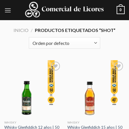
Skip
0
to
content
INICIO
/
PRODUCTOS ETIQUETADOS “SHOT”
Añadir
Añadir
a la
a la
lista de
lista de
deseos
deseos
WHISKY
WHISKY
Whisky Glenfiddich 12 años | 50
Whisky Glenfiddich 15 años | 50