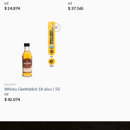
ml
ml
$
24.874
$
37.165
Añadir
a la
lista de
deseos
WHISKY
Whisky Glenfiddich 18 años | 50
ml
$
42.074