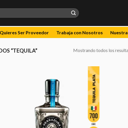
Quieres Ser Proveedor
Trabaja con Nosotros
Nuestra
Mostrando todos los result
OS “TEQUILA”
dir
Añadir
la
a la
a de
lista de
eos
deseos