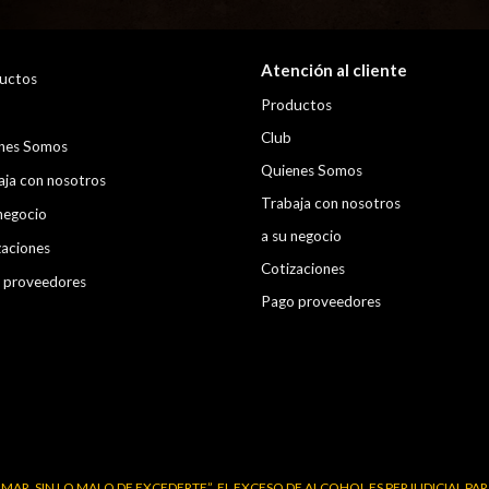
Atención al cliente
uctos
Productos
Club
nes Somos
Quienes Somos
aja con nosotros
Trabaja con nosotros
negocio
a su negocio
zaciones
Cotizaciones
 proveedores
Pago proveedores
MAR, SIN LO MALO DE EXCEDERTE”. EL EXCESO DE ALCOHOL ES PERJUDICIAL PARA 