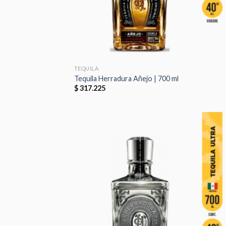
TEQUILA
Tequila Herradura Añejo | 700 ml
$
317.225
Aña
a 
list
des