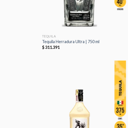
TEQUILA
Tequila Herradura Ultra | 750 ml
$
311.391
Aña
a 
list
des