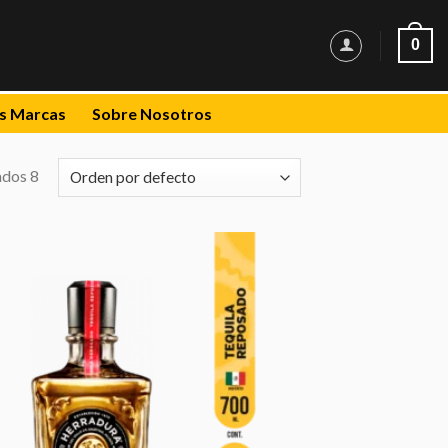
0
s Marcas
Sobre Nosotros
ados 8
Añadir
a la
lista de
deseos