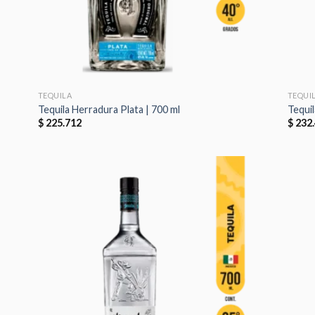
TEQUILA
TEQUI
Tequila Herradura Plata | 700 ml
Tequi
$
225.712
$
232.
dir
Añadir
la
a la
a de
lista de
eos
deseos