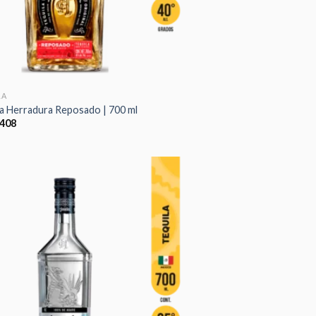
LA
la Herradura Reposado | 700 ml
408
Añadir
a la
lista de
deseos