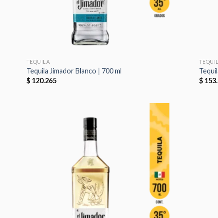
TEQUILA
TEQUI
Tequila Jimador Blanco | 700 ml
Tequil
$
120.265
$
153.
dir
Añadir
la
a la
a de
lista de
eos
deseos