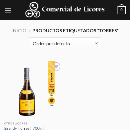
Skip
0
to
content
INICIO
/
PRODUCTOS ETIQUETADOS “TORRES”
Añadir
a la
lista de
deseos
OTROS LICORES
Brandy Torres | 700 ml