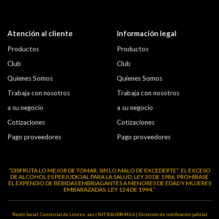
Atención al cliente
Información legal
Productos
Productos
Club
Club
Quienes Somos
Quienes Somos
Trabaja con nosotros
Trabaja con nosotros
a su negocio
a su negocio
Cotizaciones
Cotizaciones
Pago proveedores
Pago proveedores
“DISFRUTA LO MEJOR DE TOMAR, SIN LO MALO DE EXCEDERTE”. EL EXCESO
DE ALCOHOL ES PERJUDICIAL PARA LA SALUD. LEY 30 DE 1986. PROHÍBASE
EL EXPENDIO DE BEBIDAS EMBRIAGANTES A MENORES DE EDAD Y MUJERES
EMBARAZADAS. LEY 124 DE 1994.”
Razón Social: Comercial de Licores, sas | NIT: 816.008.443-6 | Dirección de notificación judicial