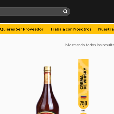
Quieres Ser Proveedor
Trabaja con Nosotros
Nuestra
Mostrando todos los result
dir
Añadir
la
a la
a de
lista de
eos
deseos