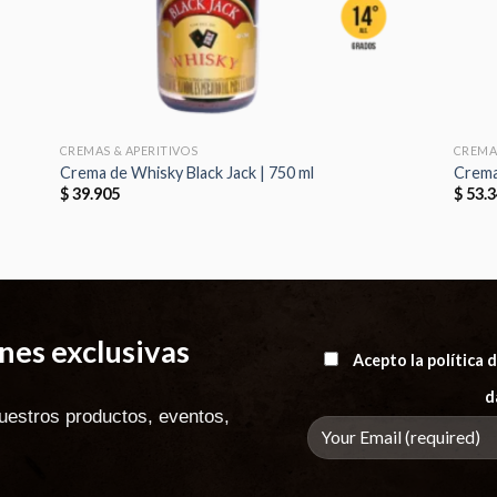
CREMAS & APERITIVOS
CREMA
Crema de Whisky Black Jack | 750 ml
Crema
$
39.905
$
53.3
es exclusivas
Acepto la política
d
uestros productos, eventos,