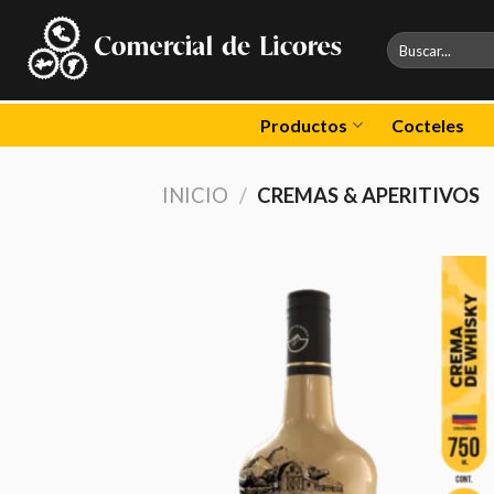
Skip
to
Buscar
por:
content
Productos
Cocteles
INICIO
/
CREMAS & APERITIVOS
Aña
a 
list
des