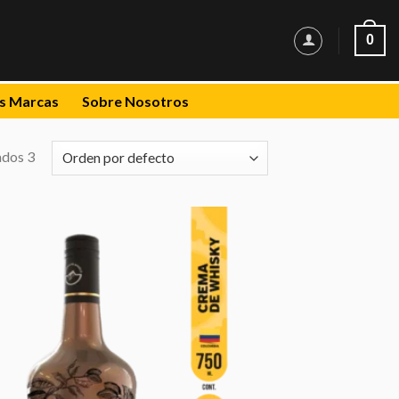
0
s Marcas
Sobre Nosotros
ados 3
Añadir
a la
lista de
deseos