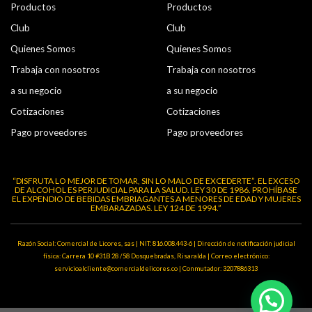
Productos
Productos
Club
Club
Quienes Somos
Quienes Somos
Trabaja con nosotros
Trabaja con nosotros
a su negocio
a su negocio
Cotizaciones
Cotizaciones
Pago proveedores
Pago proveedores
“DISFRUTA LO MEJOR DE TOMAR, SIN LO MALO DE EXCEDERTE”. EL EXCESO
DE ALCOHOL ES PERJUDICIAL PARA LA SALUD. LEY 30 DE 1986. PROHÍBASE
EL EXPENDIO DE BEBIDAS EMBRIAGANTES A MENORES DE EDAD Y MUJERES
EMBARAZADAS. LEY 124 DE 1994.”
Razón Social: Comercial de Licores, sas | NIT: 816.008.443-6 | Dirección de notificación judicial
física: Carrera 10 #31B 28 /58 Dosquebradas, Risaralda | Correo electrónico:
servicioalcliente@comercialdelicores.co | Conmutador: 3207886313