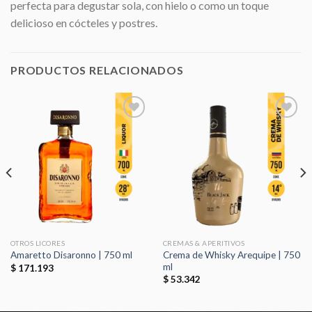
perfecta para degustar sola, con hielo o como un toque
delicioso en cócteles y postres.
PRODUCTOS RELACIONADOS
Añadir
Añadir
a la
a la
lista de
lista de
deseos
deseos
OTROS LICORES
CREMAS & APERITIVOS
Crema de Whisky Arequipe | 750
Amaretto Disaronno | 750 ml
ml
$
171.193
$
53.342