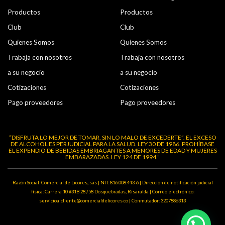
Productos
Productos
Club
Club
Quienes Somos
Quienes Somos
Trabaja con nosotros
Trabaja con nosotros
a su negocio
a su negocio
Cotizaciones
Cotizaciones
Pago proveedores
Pago proveedores
“DISFRUTA LO MEJOR DE TOMAR, SIN LO MALO DE EXCEDERTE”. EL EXCESO
DE ALCOHOL ES PERJUDICIAL PARA LA SALUD. LEY 30 DE 1986. PROHÍBASE
EL EXPENDIO DE BEBIDAS EMBRIAGANTES A MENORES DE EDAD Y MUJERES
EMBARAZADAS. LEY 124 DE 1994.”
Razón Social: Comercial de Licores, sas | NIT: 816.008.443-6 | Dirección de notificación judicial
física: Carrera 10 #31B 28 /58 Dosquebradas, Risaralda | Correo electrónico:
servicioalcliente@comercialdelicores.co | Conmutador: 3207886313