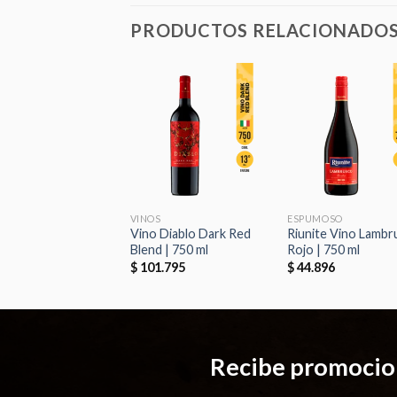
PRODUCTOS RELACIONADO
Añadir
Aña
a la
a 
lista de
list
deseos
des
VINOS
ESPUMOSO
Vino Diablo Dark Red
Riunite Vino Lambr
Blend | 750 ml
Rojo | 750 ml
$
101.795
$
44.896
Recibe promocion