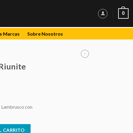
0
s Marcas
Sobre Nosotros
Riunite
os Lambrusco con
750 ml cantidad
L CARRITO