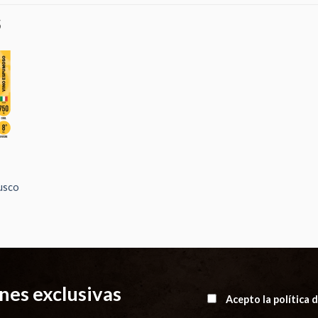
S
dir
la
a de
eos
usco
es exclusivas
Acepto la política