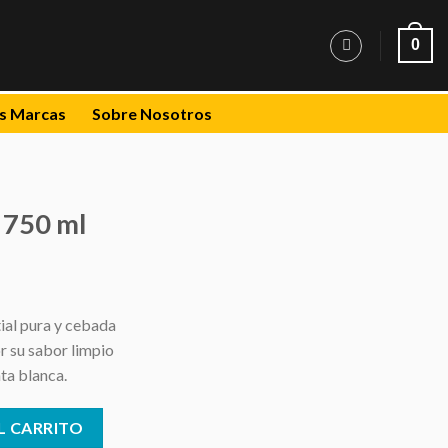
0
s Marcas
Sobre Nosotros
750 ml
ial pura y cebada
r su sabor limpio
ta blanca.
ad
L CARRITO