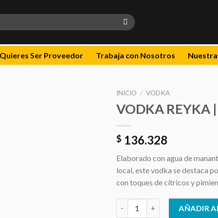
Quieres Ser Proveedor
Trabaja con Nosotros
Nuestra
INICIO
/
VODKA
VODKA REYKA | 
Añadir
a la
lista de
136.328
$
deseos
Elaborado con agua de manant
local, este vodka se destaca po
con toques de cítricos y pimien
VODKA REYKA | 750 ml cantid
AÑADIR A